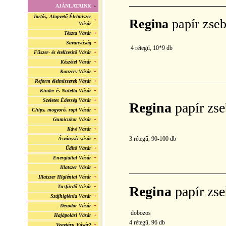
AJÁNLATAINK
Tartós, Alapvető Élelmiszer
Regina
papír zse
Vásár
Tészta Vásár
Savanyúság
4 rétegű, 10*9 db
Fűszer- és ételízesítő Vásár
Készétel Vásár
Konzerv Vásár
Reform élelmiszerek Vásár
Kinder és Nutella Vásár
Szeletes Édesség Vásár
Regina
papír zs
Chips, mogyoró, ropi Vásár
Gumicukor Vásár
Kávé Vásár
3 rétegű, 90-100 db
Ásványvíz vásár
Üdítő Vásár
Energiaital Vásár
Illatszer Vásár
Illatszer Higiéniai Vásár
Tusfürdő Vásár
Regina
papír zs
Szájhigiénia Vásár
Dezodor Vásár
dobozos
Hajápolási Vásár
4 rétegű, 96 db
Vegyiáru Vásár2