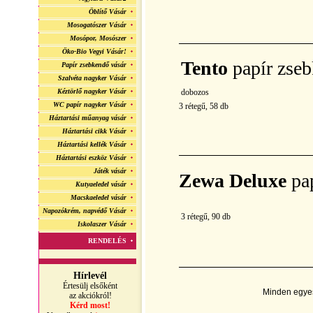
Öblítő Vásár
Mosogatószer Vásár
Mosópor, Mosószer
Öko-Bio Vegyi Vásár!
Tento
papír zse
Papír zsebkendő vásár
Szalvéta nagyker Vásár
Kéztörlő nagyker Vásár
dobozos
WC papír nagyker Vásár
3 rétegű, 58 db
Háztartási műanyag vásár
Háztartási cikk Vásár
Háztartási kellék Vásár
Háztartási eszköz Vásár
Játék vásár
Zewa Deluxe
pa
Kutyaeledel vásár
Macskaeledel vásár
Napozókrém, napvédő Vásár
3 rétegű, 90 db
Iskolaszer Vásár
RENDELÉS
Hírlevél
Értesülj elsőként
Minden egyes 
az akciókról!
Kérd most!