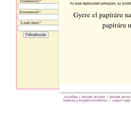
Vezetékneved:
*
Az árak tájékoztató jellegűek, az árvál
Keresztneved:
*
Gyere
el papíráru n
papíráru 
E-mail címed:
*
Kezdőlap
|
Aktuális akcióink
|
Aktuális akci
Segítség a forgalomnöveléshez
|
Legyen saját 