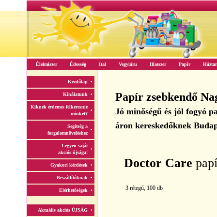
Élelmiszer
Édesség
Ital
Vegyiáru
Illatszer
Papír
Háztar
Kezdőlap
Papír zsebkendő Na
Kínálatunk
Kiknek érdemes felkeresnie
Jó minőségű és jól fogyó 
minket?
áron kereskedőknek Budap
Segítség a
forgalomnöveléshez
Legyen saját
akciós újsága!
Doctor Care
pap
Gyakori kérdések
Beszállítóknak
3 rétegű, 100 db
Elérhetőségek
Aktuális akciós ÚJSÁG