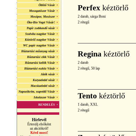
Öblítő Vásár
Perfex
kéztörlő
Mosogatószer Vásár
2 darab, sárga Boni
Mosópor, Mosószer
2 rétegű
Öko-Bio Vegyi Vásár!
Papír zsebkendő vásár
Szalvéta nagyker Vásár
Kéztörlő nagyker Vásár
WC papír nagyker Vásár
Háztartási műanyag vásár
Regina
kéztörlő
Háztartási cikk Vásár
2 darab
Háztartási kellék Vásár
2 rétegű, 50 lap
Háztartási eszköz Vásár
Játék vásár
Kutyaeledel vásár
Macskaeledel vásár
Napozókrém, napvédő Vásár
Tento
kéztörlő
Iskolaszer Vásár
1 darab, XXL
RENDELÉS
2 rétegű
Hírlevél
Értesülj elsőként
az akciókról!
Kérd most!