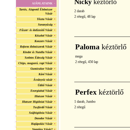
Nicky
kéztörlő
AJÁNLATAINK
Tartós, Alapvető Élelmiszer
2 darab
Vásár
2 rétegű, 48 lap
Tészta Vásár
Savanyúság
Fűszer- és ételízesítő Vásár
Készétel Vásár
Konzerv Vásár
Paloma
kéztörlő
Reform élelmiszerek Vásár
Kinder és Nutella Vásár
mega
Szeletes Édesség Vásár
2 rétegű, 450 lap
Chips, mogyoró, ropi Vásár
Gumicukor Vásár
Kávé Vásár
Ásványvíz vásár
Üdítő Vásár
Perfex
kéztörlő
Energiaital Vásár
Illatszer Vásár
1 darab, Jumbo
Illatszer Higiéniai Vásár
2 rétegű
Tusfürdő Vásár
Szájhigiénia Vásár
Dezodor Vásár
Hajápolási Vásár
Vegyiáru Vásár2