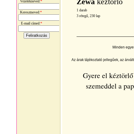
Zewa
kéztörlő
Vezetékneved:
*
1 darab
Keresztneved:
*
3 rétegű, 230 lap
E-mail címed:
*
Minden egyes 
Az árak tájékoztató jellegűek, az árvál
Gyere
el kéztörl
szemeddel a pap