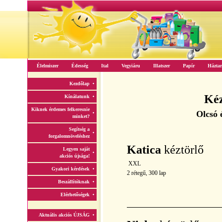
Élelmiszer
Édesség
Ital
Vegyiáru
Illatszer
Papír
Háztar
Kezdőlap
Kéz
Kínálatunk
Kiknek érdemes felkeresnie
Olcsó 
minket?
Segítség a
forgalomnöveléshez
Katica
kéztörlő
Legyen saját
akciós újsága!
XXL
Gyakori kérdések
2 rétegű, 300 lap
Beszállítóknak
Elérhetőségek
Aktuális akciós ÚJSÁG