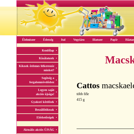
Élelmiszer
Édesség
Ital
Vegyiáru
Illatszer
Papír
Háztar
Kezdőlap
Macsk
Kínálatunk
Kiknek érdemes felkeresnie
minket?
Segítség a
forgalomnöveléshez
Cattos
macskael
Legyen saját
több féle
akciós újsága!
415 g
Gyakori kérdések
Beszállítóknak
Elérhetőségek
Aktuális akciós ÚJSÁG