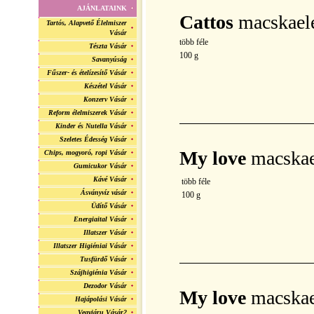
AJÁNLATAINK
Cattos
macskael
Tartós, Alapvető Élelmiszer
Vásár
több féle
Tészta Vásár
100 g
Savanyúság
Fűszer- és ételízesítő Vásár
Készétel Vásár
Konzerv Vásár
Reform élelmiszerek Vásár
Kinder és Nutella Vásár
Szeletes Édesség Vásár
My love
macskae
Chips, mogyoró, ropi Vásár
Gumicukor Vásár
Kávé Vásár
több féle
Ásványvíz vásár
100 g
Üdítő Vásár
Energiaital Vásár
Illatszer Vásár
Illatszer Higiéniai Vásár
Tusfürdő Vásár
Szájhigiénia Vásár
Dezodor Vásár
My love
macskae
Hajápolási Vásár
Vegyiáru Vásár2