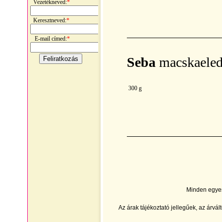
Vezetékneved:
*
Keresztneved:
*
E-mail címed:
*
Seba
macskaeled
300 g
Minden egyes 
Az árak tájékoztató jellegűek, az árvál