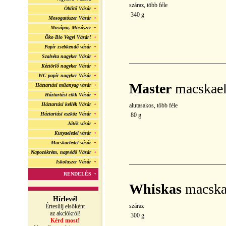
száraz, több féle
Öblítő Vásár
340 g
Mosogatószer Vásár
Mosópor, Mosószer
Öko-Bio Vegyi Vásár!
Papír zsebkendő vásár
Szalvéta nagyker Vásár
Kéztörlő nagyker Vásár
WC papír nagyker Vásár
Master
macskael
Háztartási műanyag vásár
Háztartási cikk Vásár
Háztartási kellék Vásár
alutasakos, több féle
Háztartási eszköz Vásár
80 g
Játék vásár
Kutyaeledel vásár
Macskaeledel vásár
Napozókrém, napvédő Vásár
Iskolaszer Vásár
RENDELÉS
Whiskas
macska
Hírlevél
száraz
Értesülj elsőként
az akciókról!
300 g
Kérd most!