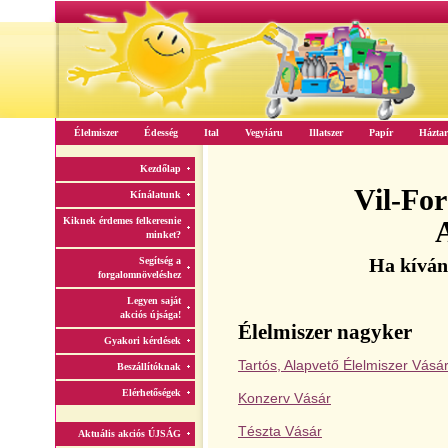
Élelmiszer
Édesség
Ital
Vegyiáru
Illatszer
Papír
Háztar
Kezdőlap
Vil-For
Kínálatunk
Kiknek érdemes felkeresnie
A
minket?
Ha kívánc
Segítség a
forgalomnöveléshez
Legyen saját
akciós újsága!
Élelmiszer nagyker
Gyakori kérdések
Tartós, Alapvető Élelmiszer Vásá
Beszállítóknak
Elérhetőségek
Konzerv Vásár
Tészta Vásár
Aktuális akciós ÚJSÁG