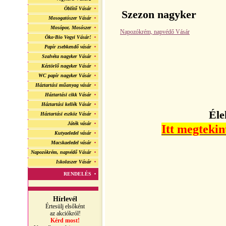
Öblítő Vásár
Szezon
nagyker
Mosogatószer Vásár
Mosópor, Mosószer
Napozókrém, napvédő Vásár
Öko-Bio Vegyi Vásár!
Papír zsebkendő vásár
Szalvéta nagyker Vásár
Kéztörlő nagyker Vásár
WC papír nagyker Vásár
Háztartási műanyag vásár
Háztartási cikk Vásár
Háztartási kellék Vásár
Éle
Háztartási eszköz Vásár
Játék vásár
Itt megtekin
Kutyaeledel vásár
Macskaeledel vásár
Napozókrém, napvédő Vásár
Iskolaszer Vásár
RENDELÉS
Hírlevél
Értesülj elsőként
az akciókról!
Kérd most!