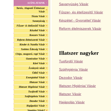
AJÁNLATAINK
Savanyúság Vásár
Tartós, Alapvető Élelmiszer
Vásár
Fűszer- és ételízesítő Vásár
Tészta Vásár
Készétel - Gyorsétel Vásár
Savanyúság
Fűszer- és ételízesítő Vásár
Reform élelmiszerek Vásár
Készétel Vásár
Konzerv Vásár
Reform élelmiszerek Vásár
Kinder és Nutella Vásár
Szeletes Édesség Vásár
Illatszer
nagyker
Chips, mogyoró, ropi Vásár
Gumicukor Vásár
Tusfürdő Vásár
Kávé Vásár
Ásványvíz vásár
Szájhigiénia Vásár
Üdítő Vásár
Dezodor Vásár
Energiaital Vásár
Illatszer Vásár
Illatszer-Higiéniai Vásár
Illatszer Higiéniai Vásár
Tusfürdő Vásár
Illatszer Vásár
Szájhigiénia Vásár
Dezodor Vásár
Hajápolás Vásár
Hajápolási Vásár
Vegyiáru Vásár2