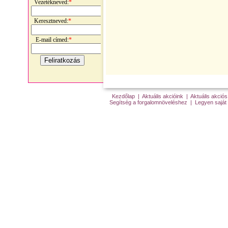
Vezetékneved:
*
Keresztneved:
*
E-mail címed:
*
Kezdőlap
|
Aktuális akcióink
|
Aktuális akci
Segítség a forgalomnöveléshez
|
Legyen saját 